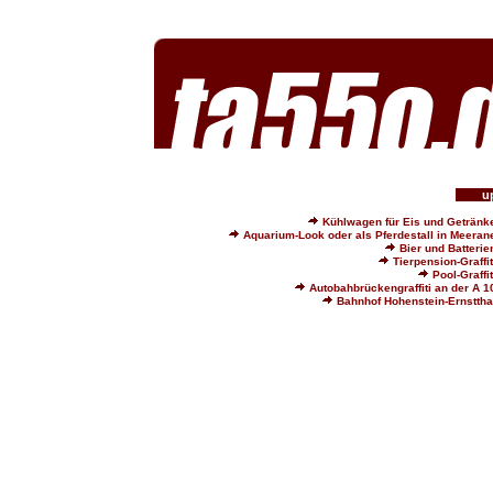
u
Kühlwagen für Eis und Getränk
Aquarium-Look oder als Pferdestall in Meeran
Bier und Batterie
Tierpension-Graffit
Pool-Graffit
Autobahbrückengraffiti an der A 1
Bahnhof Hohenstein-Ernsttha